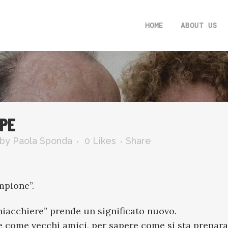
HOME
ABOUT US
PPE
by
Paola Sponda
0
Likes
Share
ampione
”.
chiacchiere” prende un significato nuovo.
e come vecchi amici, per sapere come si sta prepar