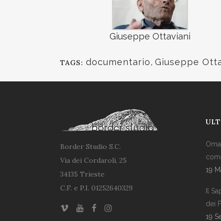
Giuseppe Ottaviani
documentario
,
Giuseppe Otta
TAGS:
ULT
Omag
Border Studio S.C.
come
Via dei Cordaroli, 25
19 M
34135 Trieste
C.F. e P.I. 01252640329
Il S
dei 
19 S