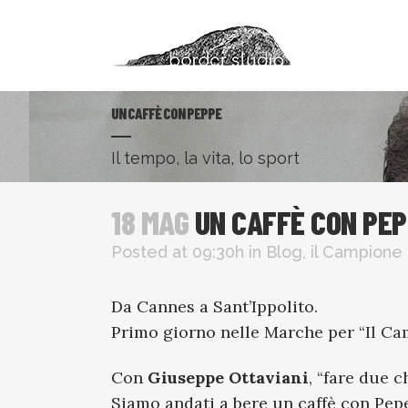
UN CAFFÈ CON PEPPE
Il tempo, la vita, lo sport
18 MAG
UN CAFFÈ CON PE
Posted at 09:30h
in
Blog
,
il Campione
Da Cannes a Sant’Ippolito.
Primo giorno nelle Marche per “
Il C
Con
Giuseppe Ottaviani
, “fare due 
Siamo andati a bere un caffè con Pep