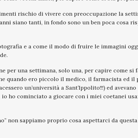
rimenti rischio di vivere con preoccupazione la sett
nni siano tanti, in fondo sono un ben poca cosa ris
fotografia e a come il modo di fruire le immagini ogg
de.
ne per una settimana, solo una, per capire come si 
e quando ero piccolo il medico, il farmacista ed il
acessero un’università a Sant’Ippolito!!!) ed avevan
d io ho cominciato a giocare con i miei coetanei u
eno” non sappiamo proprio cosa aspettarci da quest