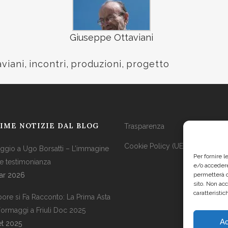
Giuseppe Ottaviani
viani
,
incontri
,
produzioni
,
progetto
IME NOTIZIE DAL BLOG
Trasparenza
Cookie Policy (UE)
gio a Ugo Borsatti – L’immagine
Per fornire 
 testimonianza
e/o accedere
ar 2026
permetterà d
sito. Non ac
caratteristic
apore si Fa Racconto: La Prima Asta
Formaggi a Friuli Doc 2025
Ac
et 2025