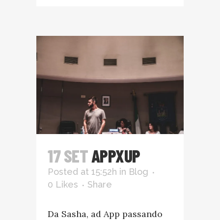
17 SET
APPXUP
Posted at 15:52h
in
Blog
0
Likes
Share
Da Sasha, ad App passando