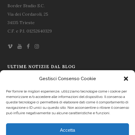
Border Studio S.C.
Via dei Cordaroli, 25
34135 Trieste
C.F. e P.I. 01252640329
ULTIME NOTIZIE DAL BLOG
Gestisci Consenso Cookie
Omaggio a Ugo Borsatti – L’immagine come testimonianza
19 Mar 2026
Per fornire le migliori esperienze, utilizziamo tecnologie come i cookie per
memorizzare e/o accedere alle informazioni del dispositivo. Il consenso a
Il Sapore si Fa Racconto: La Prima Asta dei Formaggi a Friuli
queste tecnologie ci permetterà di elaborare dati come il comportamento di
navigazione o ID unici su questo sito. Non acconsentire o ritirare il consenso
Doc 2025
può influire negativamente su alcune caratteristiche e funzioni.
19 Set 2025
Accetta