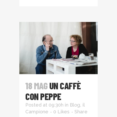
18 MAG
UN CAFFÈ
CON PEPPE
Posted at 09:30h
in
Blog
,
il
Campione
0
Likes
Share