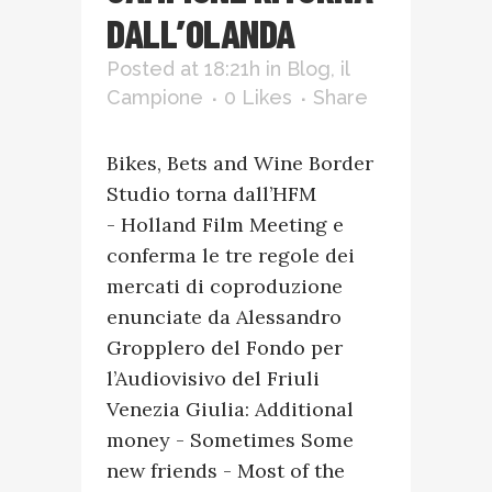
DALL’OLANDA
Posted at 18:21h
in
Blog
,
il
Campione
0
Likes
Share
Bikes, Bets and Wine Border
Studio torna dall’HFM
- Holland Film Meeting e
conferma le tre regole dei
mercati di coproduzione
enunciate da Alessandro
Gropplero del Fondo per
l’Audiovisivo del Friuli
Venezia Giulia: Additional
money - Sometimes Some
new friends - Most of the