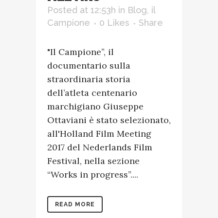
Posted at 12:53h
in
Blog
,
il
Campione
0
Likes
Share
"Il Campione”, il
documentario sulla
straordinaria storia
dell’atleta centenario
marchigiano Giuseppe
Ottaviani è stato selezionato,
all'Holland Film Meeting
2017 del Nederlands Film
Festival, nella sezione
“Works in progress”....
READ MORE