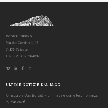
Border Studio S.C.
Via dei Cordaroli, 25
34135 Trieste
C.F. e P.I. 01252640329
ULTIME NOTIZIE DAL BLOG
Omaggio a Ugo Borsatti – L’immagine come testimonianza
19 Mar 2026