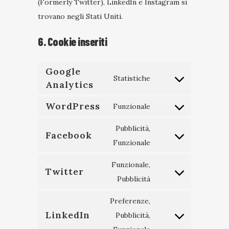
(Formerly Twitter), LinkedIn e Instagram si
trovano negli Stati Uniti.
6. Cookie inseriti
Google
Statistiche
Analytics
Consent
to
WordPress
Funzionale
service
Consent
google-
to
Pubblicità,
Facebook
analytics
service
Consent
Funzionale
wordpress
to
Funzionale,
service
Twitter
Consent
Pubblicità
facebook
to
Preferenze,
service
LinkedIn
Pubblicità,
twitter
Consent