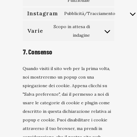
Funzionale
to
service
Instagram
Pubblicità/Tracciamento
Consent
linkedin
to
Scopo in attesa di
Varie
service
Consent
indagine
instagra
to
7. Consenso
service
varie
Quando visiti il sito web per la prima volta,
noi mostreremo un popup con una
spiegazione dei cookie. Appena clicchi su
"Salva preferenze", dai il permesso a noi di
usare le categorie di cookie e plugin come
descritto in questa dichiarazione relativa ai
popup e cookie. Puoi disabilitare i cookie
attraverso il tuo browser, ma prendi in