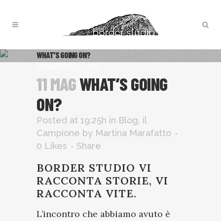
WHAT’S GOING ON?
INNERVISIONS
11 MAG
WHAT’S GOING
ON?
Posted at 19:25h
in
Blog
,
il
Campione
by
Martina Marafatto
0
Likes
Share
BORDER STUDIO VI
RACCONTA STORIE, VI
RACCONTA VITE.
L’incontro che abbiamo avuto è