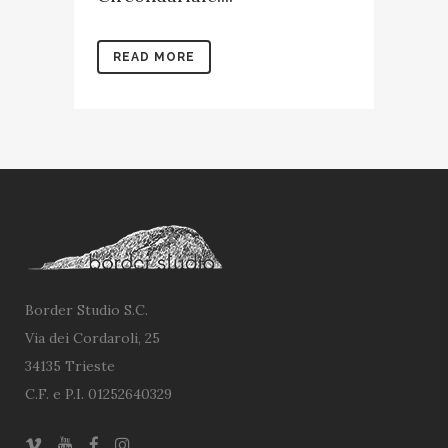
READ MORE
Border Studio S.C.
Via dei Cordaroli, 25
34135 Trieste
C.F. e P.I. 01252640329