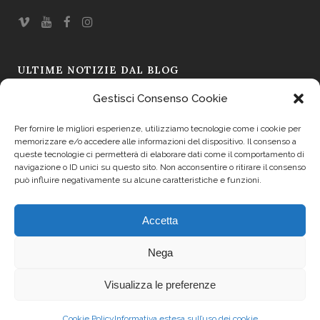
ULTIME NOTIZIE DAL BLOG
Gestisci Consenso Cookie
Omaggio a Ugo Borsatti – L’immagine come testimonianza
19 Mar 2026
Per fornire le migliori esperienze, utilizziamo tecnologie come i cookie per
memorizzare e/o accedere alle informazioni del dispositivo. Il consenso a
Il Sapore si Fa Racconto: La Prima Asta dei Formaggi a Friuli
queste tecnologie ci permetterà di elaborare dati come il comportamento di
navigazione o ID unici su questo sito. Non acconsentire o ritirare il consenso
Doc 2025
può influire negativamente su alcune caratteristiche e funzioni.
19 Set 2025
Accetta
Trasparenza
Nega
Cookie Policy (UE)
Visualizza le preferenze
Cookie Policy
Informativa estesa sull’uso dei cookie