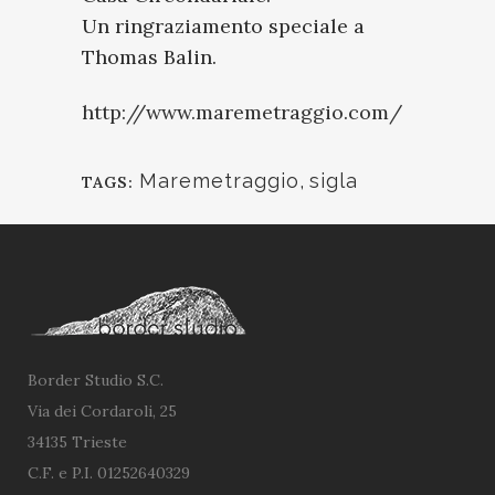
Un ringraziamento speciale a
Thomas Balin.
http://www.maremetraggio.com/
Maremetraggio
,
sigla
TAGS:
Border Studio S.C.
Via dei Cordaroli, 25
34135 Trieste
C.F. e P.I. 01252640329