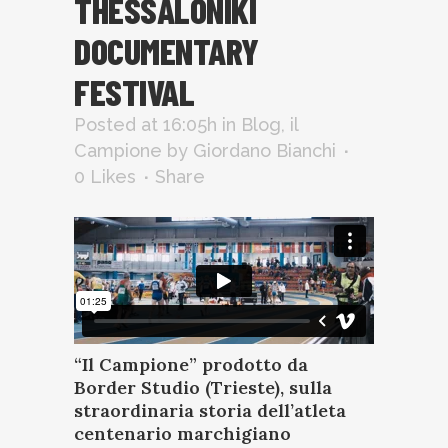
THESSALONIKI
DOCUMENTARY
FESTIVAL
Posted at 16:05h
in
Blog
,
il
Campione
by
Giordano Bianchi
0
Likes
Share
“
Il Campione
” prodotto da
Border Studio (Trieste), sulla
straordinaria storia dell’atleta
centenario marchigiano