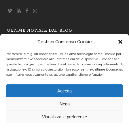
ULTIME NOTIZIE DAL BLOG
Gestisci Consenso Cookie
Omaggio a Ugo Borsatti – L’immagine come testimonianza
19 Mar 2026
Per fornire le migliori esperienze, utilizziamo tecnologie come i cookie per
memorizzare e/o accedere alle informazioni del dispositivo. Il consenso a
Il Sapore si Fa Racconto: La Prima Asta dei Formaggi a Friuli
queste tecnologie ci permetterà di elaborare dati come il comportamento di
navigazione o ID unici su questo sito. Non acconsentire o ritirare il consenso
Doc 2025
può influire negativamente su alcune caratteristiche e funzioni.
19 Set 2025
Accetta
Trasparenza
Nega
Cookie Policy (UE)
Visualizza le preferenze