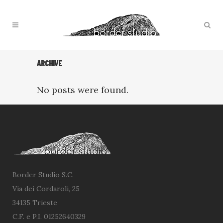
ARCHIVE
No posts were found.
Border Studio S.C.
Via dei Cordaroli, 25
34135 Trieste
C.F. e P.I. 01252640329