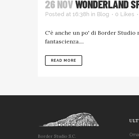
26 NOV
WONDERLAND SPE
Posted at 16:38h
in
Blog
0
Likes
C'è anche un po' di Border Studio n
fantascienza....
READ MORE
ULT
Omag
Border Studio S.C.