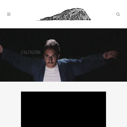
L’ALTALENA
Una bella canzone de L'Iperuranio