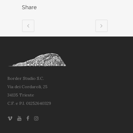
Share
Border Studio S.C.
Via dei Cordaroli, 25
34135 Trieste
C.F. e P.I. 01252640329