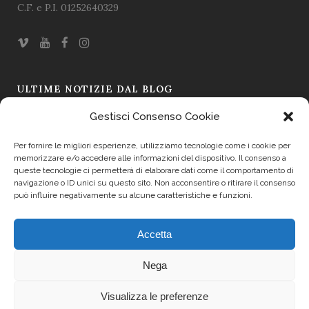
C.F. e P.I. 01252640329
ULTIME NOTIZIE DAL BLOG
Gestisci Consenso Cookie
Omaggio a Ugo Borsatti – L’immagine come testimonianza
19 Mar 2026
Per fornire le migliori esperienze, utilizziamo tecnologie come i cookie per
memorizzare e/o accedere alle informazioni del dispositivo. Il consenso a
Il Sapore si Fa Racconto: La Prima Asta dei Formaggi a Friuli
queste tecnologie ci permetterà di elaborare dati come il comportamento di
navigazione o ID unici su questo sito. Non acconsentire o ritirare il consenso
Doc 2025
può influire negativamente su alcune caratteristiche e funzioni.
19 Set 2025
Accetta
Trasparenza
Nega
Cookie Policy (UE)
Visualizza le preferenze