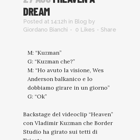
DREAM
Posted at 14:12h
in
Blog
by
Giordano Bianchi
0
Likes
Share
M: “Kuzman”
G: “Kuzman che?”
M: “Ho avuto la visione, Wes
Anderson balkanico e lo
dobbiamo girare in un giorno”
G: “Ok”
Backstage del videoclip “Heaven”
con Vladimir Kuzman che Border
Studio ha girato sui tetti di