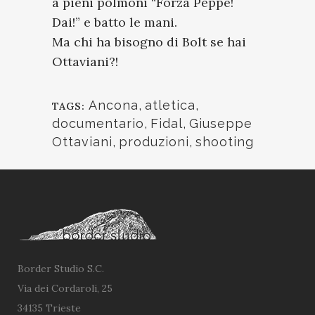
a pieni polmoni “Forza Peppe!
Dai!” e batto le mani.
Ma chi ha bisogno di Bolt se hai
Ottaviani?!
Ancona
,
atletica
,
TAGS:
documentario
,
Fidal
,
Giuseppe
Ottaviani
,
produzioni
,
shooting
Border Studio S.C.
Via dei Cordaroli, 25
34135 Trieste