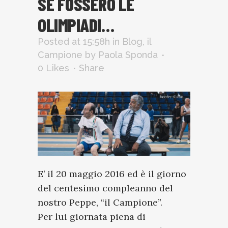
SE FOSSERO LE
OLIMPIADI…
Posted at 15:58h
in
Blog
,
il
Campione
by
Paola Sponda
0
Likes
Share
E’ il 20 maggio 2016 ed è il giorno
del centesimo compleanno del
nostro Peppe, “il Campione”.
Per lui giornata piena di