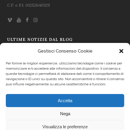
C.F. e P.I. 01252640329
ULTIME NOTIZIE DAL BLOG
Gestisci Consenso Cookie
Omaggio a Ugo Borsatti – L’immagine come testimonianza
19 Mar 2026
Per fornire le migliori esperienze, utilizziamo tecnologie come i cookie per
memorizzare e/o accedere alle informazioni del dispositivo. Il consenso a
Il Sapore si Fa Racconto: La Prima Asta dei Formaggi a Friuli
queste tecnologie ci permetterà di elaborare dati come il comportamento di
navigazione o ID unici su questo sito. Non acconsentire o ritirare il consenso
Doc 2025
può influire negativamente su alcune caratteristiche e funzioni.
19 Set 2025
Accetta
Trasparenza
Nega
Cookie Policy (UE)
Visualizza le preferenze