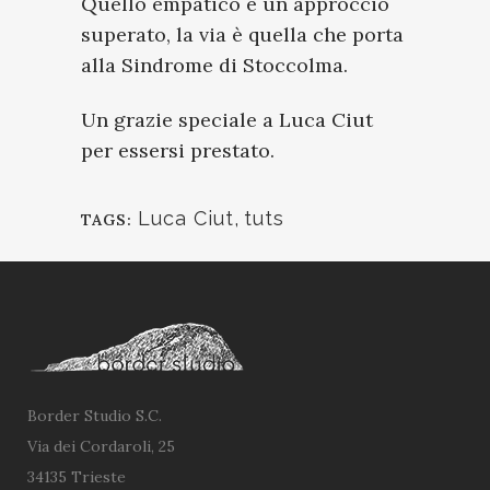
Quello empatico è un approccio
superato, la via è quella che porta
alla Sindrome di Stoccolma.
Un grazie speciale a Luca Ciut
per essersi prestato.
Luca Ciut
,
tuts
TAGS:
Border Studio S.C.
Via dei Cordaroli, 25
34135 Trieste