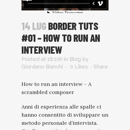
14 LUG
BORDER TUTS
#01 – HOW TO RUN AN
INTERVIEW
Posted at 18:10h
in
Blog
by
Giordano Bianchi
0
Likes
Share
How to run an interview – A
scrambled composer
Anni di esperienza alle spalle ci
hanno consentito di sviluppare un
metodo personale d’intervista.