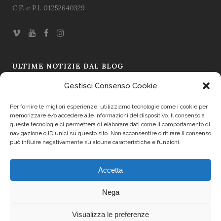
C.F. e P.I. 01252640329
ULTIME NOTIZIE DAL BLOG
Gestisci Consenso Cookie
Omaggio a Ugo Borsatti – L’immagine come testimonianza
19 Mar 2026
Per fornire le migliori esperienze, utilizziamo tecnologie come i cookie per
memorizzare e/o accedere alle informazioni del dispositivo. Il consenso a
Il Sapore si Fa Racconto: La Prima Asta dei Formaggi a Friuli
queste tecnologie ci permetterà di elaborare dati come il comportamento di
navigazione o ID unici su questo sito. Non acconsentire o ritirare il consenso
Doc 2025
può influire negativamente su alcune caratteristiche e funzioni.
19 Set 2025
Accetta
Trasparenza
Nega
Cookie Policy (UE)
Visualizza le preferenze